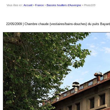
Vous êtes ici :
Accueil
>
France
>
Bassins houillers d'Auvergne
> Photo103
22/05/2009 | Chambre chaude (vestiaires/bains-douches) du puits Bayar