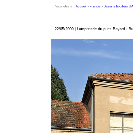
Vous êtes ici :
Accueil
>
France
>
Bassins houillers d
22/05/2009 | Lampisterie du puits Bayard - B