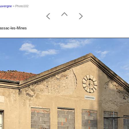
'Auvergne
> Photo102
rassac-les-Mines