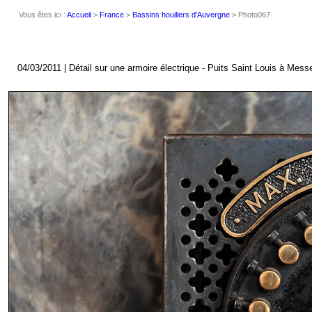
Vous êtes ici :
Accueil
>
France
>
Bassins houillers d'Auvergne
> Photo067
04/03/2011 | Détail sur une armoire électrique - Puits Saint Louis à Mess