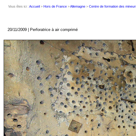
Vous êtes ici :
Accueil
>
Hors de France
>
Allemagne
>
Centre de formation des mineur
20/11/2009 | Perforatrice à air comprimé