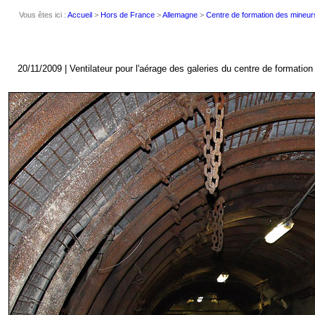
Vous êtes ici :
Accueil
>
Hors de France
>
Allemagne
>
Centre de formation des mineur
20/11/2009 | Ventilateur pour l'aérage des galeries du centre de formati