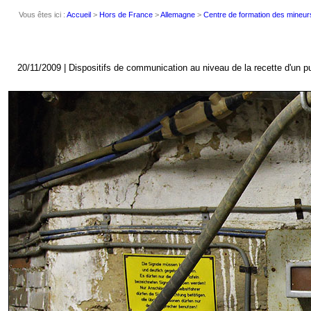
Vous êtes ici :
Accueil
>
Hors de France
>
Allemagne
>
Centre de formation des mineur
20/11/2009 | Dispositifs de communication au niveau de la recette d'un pu