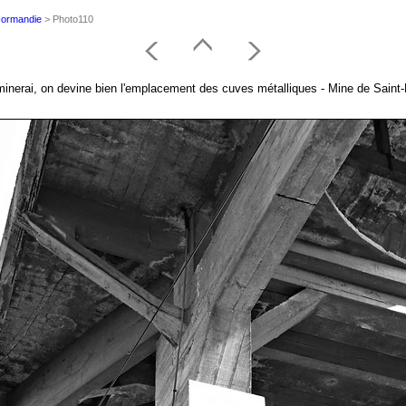
 Normandie
> Photo110
 minerai, on devine bien l'emplacement des cuves métalliques - Mine de Sain