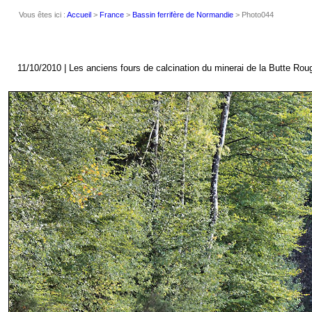
Vous êtes ici :
Accueil
>
France
>
Bassin ferrifère de Normandie
> Photo044
11/10/2010 | Les anciens fours de calcination du minerai de la Butte Rou