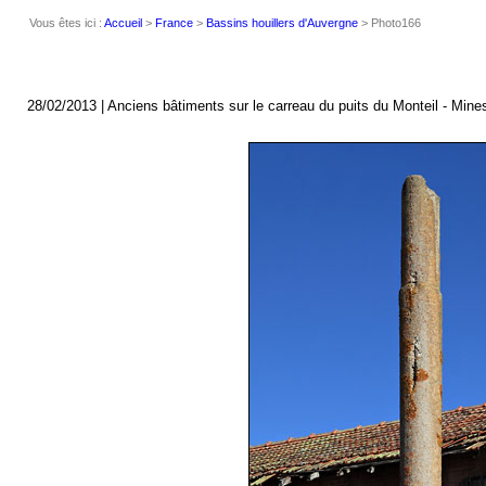
Vous êtes ici :
Accueil
>
France
>
Bassins houillers d'Auvergne
> Photo166
28/02/2013 | Anciens bâtiments sur le carreau du puits du Monteil - Min