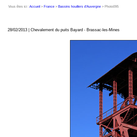
Vous êtes ici :
Accueil
>
France
>
Bassins houillers d'Auvergne
> Photo095
28/02/2013 | Chevalement du puits Bayard - Brassac-les-Mines