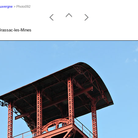
'Auvergne
> Photo092
Brassac-les-Mines