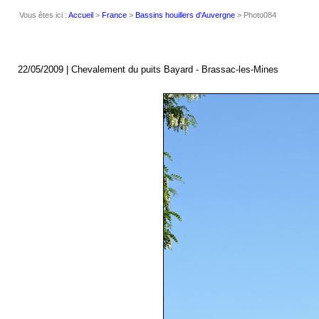
Vous êtes ici :
Accueil
>
France
>
Bassins houillers d'Auvergne
> Photo084
22/05/2009 | Chevalement du puits Bayard - Brassac-les-Mines