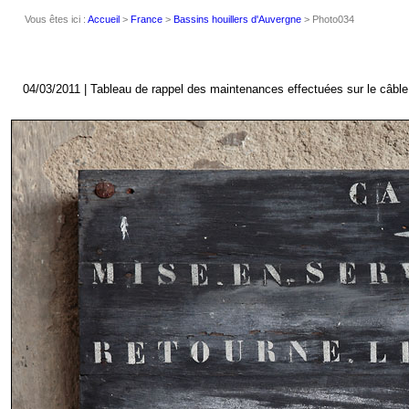
Vous êtes ici :
Accueil
>
France
>
Bassins houillers d'Auvergne
> Photo034
04/03/2011 | Tableau de rappel des maintenances effectuées sur le câble