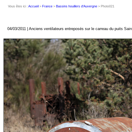
Vous êtes ici :
Accueil
>
France
>
Bassins houillers d'Auvergne
> Photo021
04/03/2011 | Anciens ventilateurs entreposés sur le carreau du puits Sai