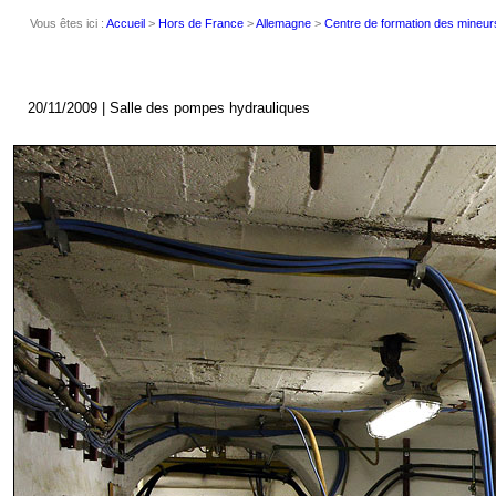
Vous êtes ici :
Accueil
>
Hors de France
>
Allemagne
>
Centre de formation des mineur
20/11/2009 | Salle des pompes hydrauliques