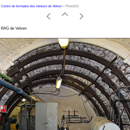
>
Centre de formation des mineurs de Velsen
> Photo025
on RAG de Velsen