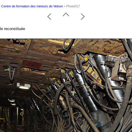
>
Centre de formation des mineurs de Velsen
> Photo017
le reconstituée